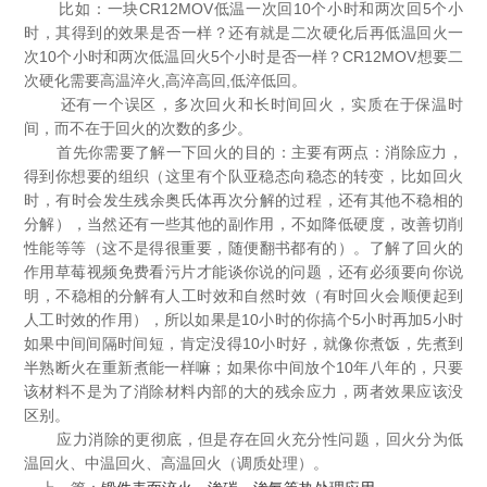
比如：一块CR12MOV低温一次回10个小时和两次回5个小
时，其得到的效果是否一样？还有就是二次硬化后再低温回火一
次10个小时和两次低温回火5个小时是否一样？CR12MOV想要二
次硬化需要高温淬火,高淬高回,低淬低回。
还有一个误区，多次回火和长时间回火，实质在于保温时
间，而不在于回火的次数的多少。
首先你需要了解一下回火的目的：主要有两点：消除应力，
得到你想要的组织（这里有个队亚稳态向稳态的转变，比如回火
时，有时会发生残余奥氏体再次分解的过程，还有其他不稳相的
分解），当然还有一些其他的副作用，不如降低硬度，改善切削
性能等等（这不是得很重要，随便翻书都有的）。了解了回火的
作用草莓视频免费看污片才能谈你说的问题，还有必须要向你说
明，不稳相的分解有人工时效和自然时效（有时回火会顺便起到
人工时效的作用），所以如果是10小时的你搞个5小时再加5小时
如果中间间隔时间短，肯定没得10小时好，就像你煮饭，先煮到
半熟断火在重新煮能一样嘛；如果你中间放个10年八年的，只要
该材料不是为了消除材料内部的大的残余应力，两者效果应该没
区别。
应力消除的更彻底，但是存在回火充分性问题，回火分为低
温回火、中温回火、高温回火（调质处理）。